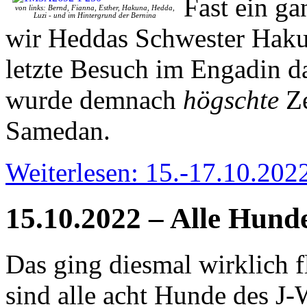
Fast
ein ga
von links: Bernd, Fianna, Esther, Hakuna, Hedda,
Luzi - und im Hintergrund der Bernina
wir Heddas Schwester Haku
letzte Besuch im Engadin d
wurde demnach
högschte
Ze
Samedan.
Weiterlesen: 15.-17.10.202
15.10.2022 – Alle Hund
Das ging diesmal wirklich f
sind alle acht Hunde des 