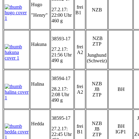
Hugo
frei
27.2.17:
NZB
B1
"Henry"
22:00 Uhr
460 g
NZB
38593-17
ZTP
Hakuna
frei
27.2.17:
A2
21:56 Uhr
Junghund
490 g
(Schweiz)
38594-17
NZB
Halina
frei
28.2.17:
JB
BH
A2
2:08 Uhr
ZTP
490 g
38595-17
NZB
Hedda
frei
BH
27.2.17:
JB
B1
IGP1
22:45 Uhr
Zw
ZTP