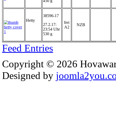
450 g
38596-17
Hetty
frei
27.2.17:
NZB
A2
23:54 Uhr
530 g
Feed Entries
Copyright © 2026 Hovawart
Designed by
joomla2you.c