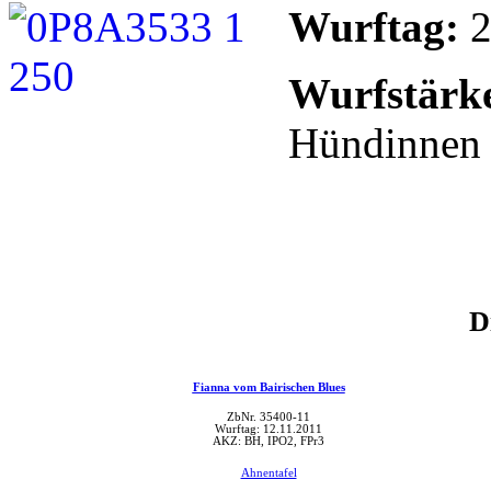
Wurftag:
2
Wurfstärk
Hündinnen
D
Fianna vom Bairischen Blues
ZbNr. 35400-11
Wurftag: 12.11.2011
AKZ: BH, IPO2, FPr3
Ahnentafel