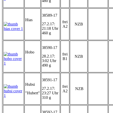
480 g
38589-17
Hias
frei
27.2.17:
NZB
A2
21:18 Uhr
460 g
38590-17
Hobo
frei
28.2.17:
NZB
B1
3:02 Uhr
490 g
38591-17
Hubsi
frei
27.2.17:
NZB
A2
"Hubert"
23:27 Uhr
310 g
38592-17