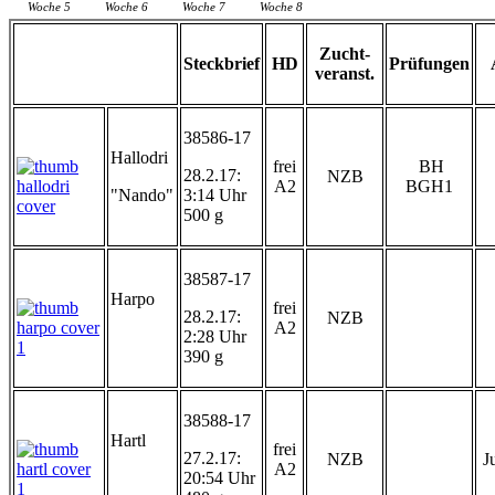
Woche 5
Woche 6
Woche 7
Woche 8
Zucht-
Steckbrief
HD
Prüfungen
veranst.
38586-17
Hallodri
frei
BH
28.2.17:
NZB
A2
BGH1
"Nando"
3:14 Uhr
500 g
38587-17
Harpo
frei
28.2.17:
NZB
A2
2:28 Uhr
390 g
38588-17
Hartl
frei
27.2.17:
NZB
Ju
A2
20:54 Uhr