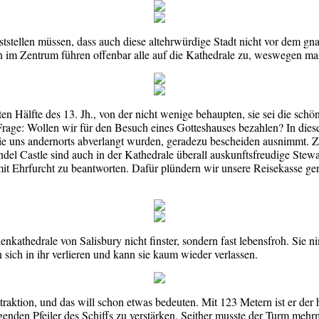
tstellen müssen, dass auch diese altehrwürdige Stadt nicht vor dem gna
n im Zentrum führen offenbar alle auf die Kathedrale zu, weswegen m
n Hälfte des 13. Jh., von der nicht wenige behaupten, sie sei die sch
e Frage: Wollen wir für den Besuch eines Gotteshauses bezahlen? In di
 die uns andernorts abverlangt wurden, geradezu bescheiden ausnimmt. Z
el Castle sind auch in der Kathedrale überall auskunftsfreudige Stewar
mit Ehrfurcht zu beantworten. Dafür plündern wir unsere Reisekasse ge
nkathedrale von Salisbury nicht finster, sondern fast lebensfroh. Sie
 sich in ihr verlieren und kann sie kaum wieder verlassen.
raktion, und das will schon etwas bedeuten. Mit 123 Metern ist er der
ragenden Pfeiler des Schiffs zu verstärken. Seither musste der Turm meh