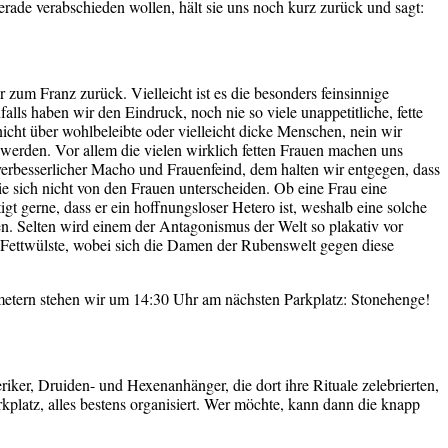
rade verabschieden wollen, hält sie uns noch kurz zurück und sagt:
zum Franz zurück. Vielleicht ist es die besonders feinsinnige
lls haben wir den Eindruck, noch nie so viele unappetitliche, fette
ht über wohlbeleibte oder vielleicht dicke Menschen, nein wir
 werden. Vor allem die vielen wirklich fetten Frauen machen uns
nverbesserlicher Macho und Frauenfeind, dem halten wir entgegen, dass
ie sich nicht von den Frauen unterscheiden. Ob eine Frau eine
gt gerne, dass er ein hoffnungsloser Hetero ist, weshalb eine solche
n. Selten wird einem der Antagonismus der Welt so plakativ vor
er Fettwülste, wobei sich die Damen der Rubenswelt gegen diese
metern stehen wir um 14:30 Uhr am nächsten Parkplatz: Stonehenge!
iker, Druiden- und Hexenanhänger, die dort ihre Rituale zelebrierten,
rkplatz, alles bestens organisiert. Wer möchte, kann dann die knapp