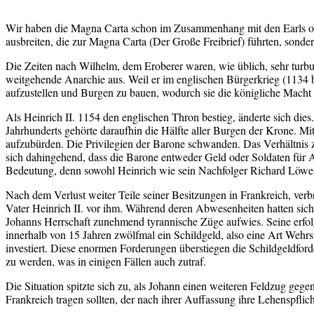
Wir haben die Magna Carta schon im Zusammenhang mit den Earls of A
ausbreiten, die zur Magna Carta (Der Große Freibrief) führten, sonde
Die Zeiten nach Wilhelm, dem Eroberer waren, wie üblich, sehr turbu
weitgehende Anarchie aus. Weil er im englischen Bürgerkrieg (1134 
aufzustellen und Burgen zu bauen, wodurch sie die königliche Macht 
Als Heinrich II. 1154 den englischen Thron bestieg, änderte sich die
Jahrhunderts gehörte daraufhin die Hälfte aller Burgen der Krone. Mi
aufzubürden. Die Privilegien der Barone schwanden. Das Verhältnis z
sich dahingehend, dass die Barone entweder Geld oder Soldaten für 
Bedeutung, denn sowohl Heinrich wie sein Nachfolger Richard Löwenhe
Nach dem Verlust weiter Teile seiner Besitzungen in Frankreich, ver
Vater Heinrich II. vor ihm. Während deren Abwesenheiten hatten sic
Johanns Herrschaft zunehmend tyrannische Züge aufwies. Seine erfol
innerhalb von 15 Jahren zwölfmal ein Schildgeld, also eine Art Wehrs
investiert. Diese enormen Forderungen überstiegen die Schildgeldfor
zu werden, was in einigen Fällen auch zutraf.
Die Situation spitzte sich zu, als Johann einen weiteren Feldzug geg
Frankreich tragen sollten, der nach ihrer Auffassung ihre Lehenspflic