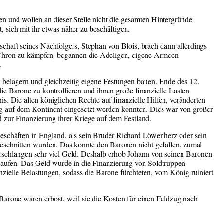
n und wollen an dieser Stelle nicht die gesamten Hintergründe
t, sich mit ihr etwas näher zu beschäftigen.
chaft seines Nachfolgers, Stephan von Blois, brach dann allerdings
n Thron zu kämpfen, begannen die Adeligen, eigene Armeen
n.
en belagern und gleichzeitig eigene Festungen bauen. Ende des 12.
ie Barone zu kontrollieren und ihnen große finanzielle Lasten
. Die alten königlichen Rechte auf finanzielle Hilfen, veränderten
g auf dem Kontinent eingesetzt werden konnten. Dies war von großer
d zur Finanzierung ihrer Kriege auf dem Festland.
eschäften in England, als sein Bruder Richard Löwenherz oder sein
eschnitten wurden. Das konnte den Baronen nicht gefallen, zumal
rschlangen sehr viel Geld. Deshalb erhob Johann von seinen Baronen
eikaufen. Das Geld wurde in die Finanzierung von Soldtruppen
zielle Belastungen, sodass die Barone fürchteten, vom König ruiniert
Barone waren erbost, weil sie die Kosten für einen Feldzug nach