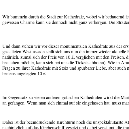
Wir bummeln durch die Stadt zur Kathedrale, wobei wir bedauernd fes
gewissen Charme kann sie dennoch nicht ganz verbergen. Die Straße
Und dann stehen wir vor dieser monumentalen Kathedrale aus der erste
gestalteten Westfassade stellt sich uns nun die immer wieder aktuell
natürlich, zumal sich der Preis von 10 £, verglichen mit den Preisen,
besuchen möchte, kann sich bei uns die Tickets abholen). Wie in Arund
Fragen zu ihrer Kathedrale mit Stolz und spürbarer Liebe, aber auch 
bestens angelegten 10 £.
Im Gegensatz zu vielen anderen gotischen Kathedralen wirkt die Marie
an gefangen. Wenn man sich einmal auf sie eingelassen hat, muss man
Dabei ist der beeindruckende Kirchturm noch die unspektakulärste Att
nachträglich auf das Kirchenschiff gesetzt und dabei versäumt, die t