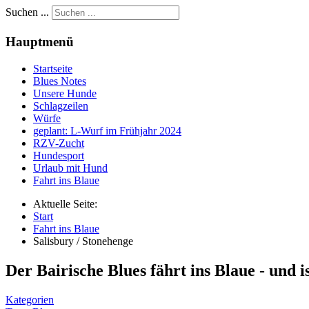
Suchen ...
Hauptmenü
Startseite
Blues Notes
Unsere Hunde
Schlagzeilen
Würfe
geplant: L-Wurf im Frühjahr 2024
RZV-Zucht
Hundesport
Urlaub mit Hund
Fahrt ins Blaue
Aktuelle Seite:
Start
Fahrt ins Blaue
Salisbury / Stonehenge
Der Bairische Blues fährt ins Blaue - und 
Kategorien