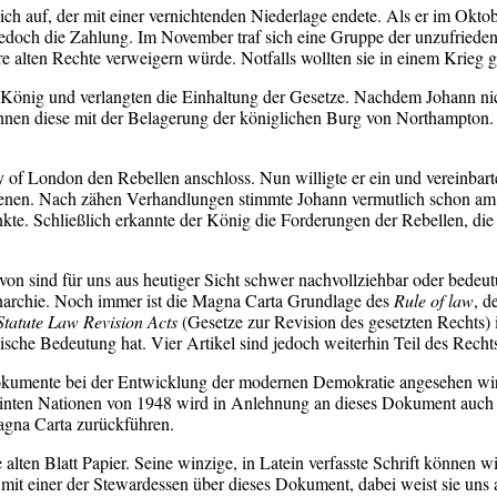
h auf, der mit einer vernichtenden Niederlage endete. Als er im Oktob
edoch die Zahlung. Im November traf sich eine Gruppe der unzufriedene
e alten Rechte verweigern würde. Notfalls wollten sie in einem Krie
König und verlangten die Einhaltung der Gesetze. Nachdem Johann nic
nnen diese mit der Belagerung der königlichen Burg von Northampton. 
ity of London den Rebellen anschloss. Nun willigte er ein und vereinbar
ienen. Nach zähen Verhandlungen stimmte Johann vermutlich schon am 
e. Schließlich erkannte der König die Forderungen der Rebellen, die 
von sind für uns aus heutiger Sicht schwer nachvollziehbar oder bedeut
onarchie. Noch immer ist die Magna Carta Grundlage des
Rule of law
, d
Statute Law Revision Acts
(Gesetze zur Revision des gesetzten Rechts) 
lische Bedeutung hat. Vier Artikel sind jedoch weiterhin Teil des Rec
 Dokumente bei der Entwicklung der modernen Demokratie angesehen wi
einten Nationen von 1948 wird in Anlehnung an dieses Dokument auch
Magna Carta zurückführen.
alten Blatt Papier. Seine winzige, in Latein verfasste Schrift können wir 
mit einer der Stewardessen über dieses Dokument, dabei weist sie uns a