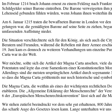
Im Februar 1214 brach Johann erneut zu einem Feldzug nach Frankreic
Schildgelder seiner Barone eintreiben. Die Barone verweigerten ihm j
Lehenseid gebunden fühlen würden, wenn Johann ihnen weiterhin ihr
Am 6. Januar 1215 traten die bewaffneten Barone in London vor den 
gelungen war, die gemäßigten Barone auf seine Seite zu ziehen, bega
umfassenden Auflistung nieder.
Die Situation verschlechterte sich für den König, als sich auch die C
Beratern und Freunden, während die Rebellen mit ihrer Armee ersch
19. Juni kam es dennoch zu weiteren Verhandlungen um einzelne Punkt
Carta war in der Welt.
Wer möchte, sollte sich die Artikel der Magna Carta ansehen, viele da
Potentaten und legte das erste Samenkorn einer Konstitutionellen M
Allerdings sind die meisten ursprünglichen Artikel durch sogenannte
so dass die Magna Carta größtenteils nur noch historische und symbo
Die Magna Carta, die weithin als eines der wichtigsten rechtlichen
etablieren. Die „Allgemeine Erklärung der Menschenrechte" der Ver
6 der „Europäischen Menschenrechtskonvention" lässt sich auf die 
Wir stehen zutiefst beeindruckt vor dem sehr gut erhaltenen, 800 Jahre 
das scharfe Auge des Gesetzes lesen kann. Lange unterhalten wir uns 