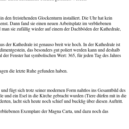
in den freistehenden Glockenturm installiert. Die Uhr hat kein
Dienst. Dann fand sie einen neuen Arbeitsplatz im verbliebenen
d man sie zufällig wieder auf einem der Dachböden der Kathedrale,
s der Kathedrale ist genauso breit wie hoch. In der Kathedrale ist
dimentgestein, das besonders gut poliert werden kann und deshalb
l der Fenster hat symbolischen Wert: 365, für jeden Tag des Jahres
phagen die letzte Ruhe gefunden haben.
 und fügt sich trotz seiner modernen Form nahtlos ins Gesamtbild des
e und ein Esel in die Kirche gebracht wurden (Tiere dürfen mit in die
rten, lacht sich heute noch schief und bucklig über diesen Auftritt.
r verbliebenen Exemplare der Magna Carta, und dazu noch das