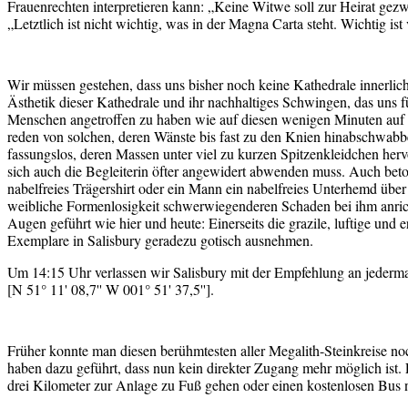
Frauenrechten interpretieren kann: „Keine Witwe soll zur Heirat gezw
„Letztlich ist nicht wichtig, was in der Magna Carta steht. Wichtig ist
Wir müssen gestehen, dass uns bisher noch keine Kathedrale innerlich
Ästhetik dieser Kathedrale und ihr nachhaltiges Schwingen, das uns fü
Menschen angetroffen zu haben wie auf diesen wenigen Minuten auf u
reden von solchen, deren Wänste bis fast zu den Knien hinabschwabbel
fassungslos, deren Massen unter viel zu kurzen Spitzenkleidchen herv
sich auch die Begleiterin öfter angewidert abwenden muss. Auch beton
nabelfreies Trägershirt oder ein Mann ein nabelfreies Unterhemd über 
weibliche Formenlosigkeit schwerwiegenderen Schaden bei ihm anricht
Augen geführt wie hier und heute: Einerseits die grazile, luftige un
Exemplare in Salisbury geradezu gotisch ausnehmen.
Um 14:15 Uhr verlassen wir Salisbury mit der Empfehlung an jederma
[N 51° 11' 08,7'' W 001° 51' 37,5''].
Früher konnte man diesen berühmtesten aller Megalith-Steinkreise noc
haben dazu geführt, dass nun kein direkter Zugang mehr möglich ist. E
drei Kilometer zur Anlage zu Fuß gehen oder einen kostenlosen Bus 