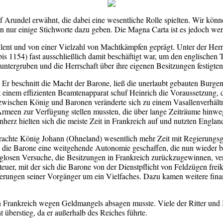
rundel erwähnt, die dabei eine wesentliche Rolle spielten. Wir könne
rn nur einige Stichworte dazu geben. Die Magna Carta ist es jedoch wer
lent und von einer Vielzahl von Machtkämpfen geprägt. Unter der Herrs
bis 1154) fast ausschließlich damit beschäftigt war, um den englische
untergruben und die Herrschaft über ihre eigenen Besitzungen festigte
s. Er beschnitt die Macht der Barone, ließ die unerlaubt gebauten Burg
t einem effizienten Beamtenapparat schuf Heinrich die Voraussetzung, d
wischen König und Baronen veränderte sich zu einem Vasallenverhältnis
Armeen zur Verfügung stellen mussten, die über lange Zeiträume hinwe
rz hielten sich die meiste Zeit in Frankreich auf und nutzten Englan
brachte König Johann (Ohneland) wesentlich mehr Zeit mit Regierungsg
h die Barone eine weitgehende Autonomie geschaffen, die nun wieder b
glosen Versuche, die Besitzungen in Frankreich zurückzugewinnen, ve
teuer, mit der sich die Barone von der Dienstpflicht von Feldzügen fr
derungen seiner Vorgänger um ein Vielfaches. Dazu kamen weitere finan
en Frankreich wegen Geldmangels absagen musste. Viele der Ritter und 
ht überstieg, da er außerhalb des Reiches führte.