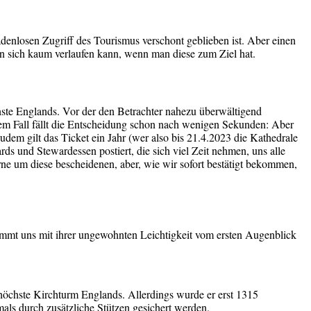
denlosen Zugriff des Tourismus verschont geblieben ist. Aber einen
an sich kaum verlaufen kann, wenn man diese zum Ziel hat.
önste Englands. Vor der den Betrachter nahezu überwältigend
esem Fall fällt die Entscheidung schon nach wenigen Sekunden: Aber
udem gilt das Ticket ein Jahr (wer also bis 21.4.2023 die Kathedrale
ds und Stewardessen postiert, die sich viel Zeit nehmen, uns alle
rne um diese bescheidenen, aber, wie wir sofort bestätigt bekommen,
 nimmt uns mit ihrer ungewohnten Leichtigkeit vom ersten Augenblick
 höchste Kirchturm Englands. Allerdings wurde er erst 1315
rmals durch zusätzliche Stützen gesichert werden.