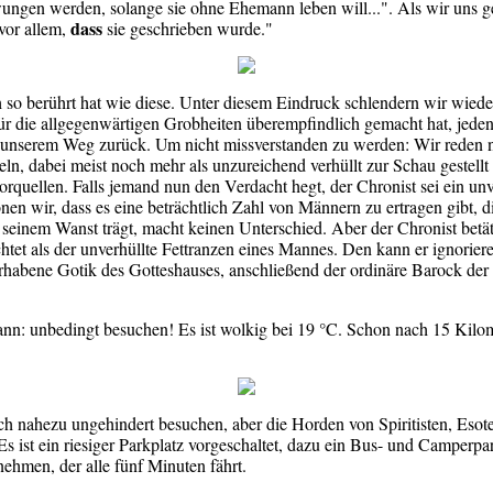
ungen werden, solange sie ohne Ehemann leben will...". Als wir uns ge
dass
 vor allem,
sie geschrieben wurde."
 so berührt hat wie diese. Unter diesem Eindruck schlendern wir wieder 
r die allgegenwärtigen Grobheiten überempfindlich gemacht hat, jedenfa
nserem Weg zurück. Um nicht missverstanden zu werden: Wir reden nic
n, dabei meist noch mehr als unzureichend verhüllt zur Schau gestellt
orquellen. Falls jemand nun den Verdacht hegt, der Chronist sei ein u
en wir, dass es eine beträchtlich Zahl von Männern zu ertragen gibt, d
seinem Wanst trägt, macht keinen Unterschied. Aber der Chronist betäti
et als der unverhüllte Fettranzen eines Mannes. Den kann er ignoriere
d erhabene Gotik des Gotteshauses, anschließend der ordinäre Barock d
nn: unbedingt besuchen! Es ist wolkig bei 19 °C. Schon nach 15 Kilo
h nahezu ungehindert besuchen, aber die Horden von Spiritisten, Esoter
s ist ein riesiger Parkplatz vorgeschaltet, dazu ein Bus- und Camperpa
nehmen, der alle fünf Minuten fährt.