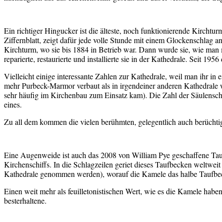
Ein richtiger Hingucker ist die älteste, noch funktionierende Kirchtu
Ziffernblatt, zeigt dafür jede volle Stunde mit einem Glockenschlag a
Kirchturm, wo sie bis 1884 in Betrieb war. Dann wurde sie, wie man 
reparierte, restaurierte und installierte sie in der Kathedrale. Seit 19
Vielleicht einige interessante Zahlen zur Kathedrale, weil man ihr in
mehr Purbeck-Marmor verbaut als in irgendeiner anderen Kathedrale w
sehr häufig im Kirchenbau zum Einsatz kam). Die Zahl der Säulenschäf
eines.
Zu all dem kommen die vielen berühmten, gelegentlich auch berüchtig
Eine Augenweide ist auch das 2008 von William Pye geschaffene Taufb
Kirchenschiffs. In die Schlagzeilen geriet dieses Taufbecken weltwei
Kathedrale genommen werden), worauf die Kamele das halbe Taufbecken
Einen weit mehr als feuilletonistischen Wert, wie es die Kamele habe
besterhaltene.